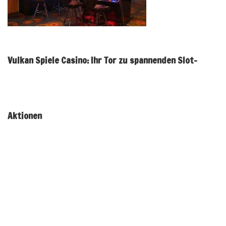
Vulkan Spiele Casino: Ihr Tor zu spannenden Slot-
Aktionen
Vulkan Spiele Casino heißt Sie willkommen in einer Welt voller
Unterhaltung und Gewinnmöglichkeiten, die durch attraktive Slot-
Promotions noch gesteigert werden. Als Ihr Portal für spannende
Online-Glücksspiele in Deutschland bieten wir eine breite Palette
an Spielautomaten, die perfekt durch unsere regelmäßigen
Angebote ergänzt werden. Entdecken Sie unser Live-Casino und