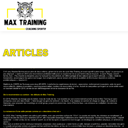
ARTICLES
LA TEAM
ACTIVITÉS
GALERIE
TARIFS
PLANNING
ESSAI GRATUIT