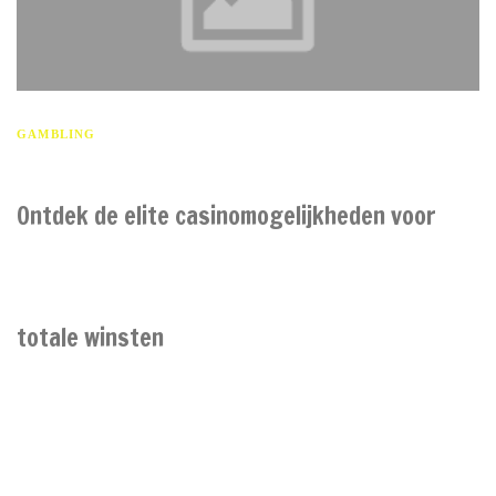
GAMBLING
Ontdek de elite casinomogelijkheden voor
totale winsten
De Allure van Online Gokken en Grote Winsten Online gokken
heeft zich ontwikkeld tot een wereldwijde sensatie, die spelers van
alle achtergronden aantrekt met de belofte van spanning en