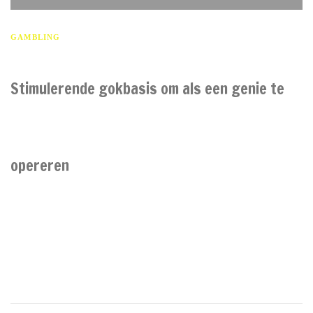
GAMBLING
Stimulerende gokbasis om als een genie te
opereren
De Fundamenten van Slim Spelgedrag Het begrijpen van de
basisprincipes van gokken is essentieel voor iedereen die dit met
een strategische aanpak wil benaderen, en dit omvat ook het
verkennen …