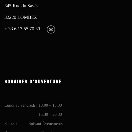
345 Rue du Savès
32220 LOMBEZ
+ 33 6 13 55 70 39 |
HORAIRES D’OUVERTURE
Lundi au vendredi : 10:00 – 13:30
15:30 – 20:30
Samedi : Suivant Évènements