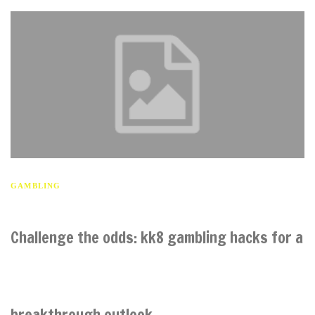
GAMBLING
Challenge the odds: kk8 gambling hacks for a
breakthrough outlook.