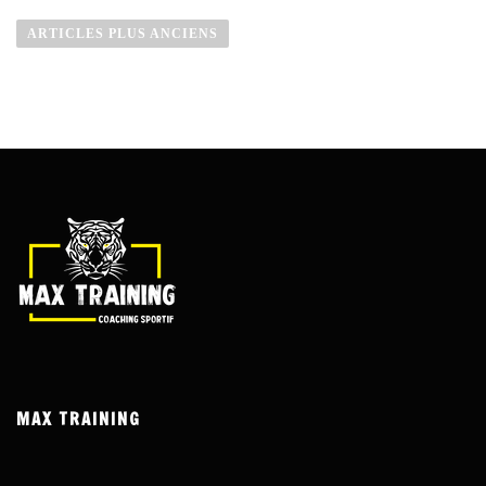
ARTICLES PLUS ANCIENS
MAX TRAINING