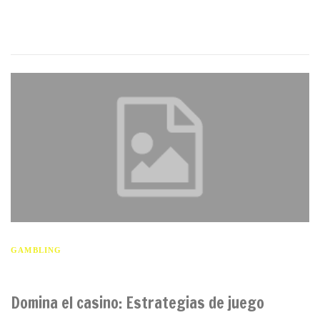
en línea ofrece un universo de posibilidades donde la anticipación
juega un papel fundamental. Cada giro de la …
GAMBLING
Domina el casino: Estrategias de juego