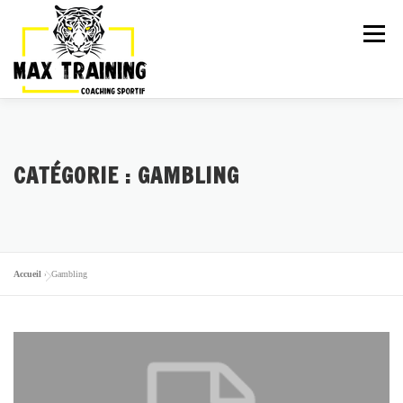
Menu
ARTICLES
LA TEAM
ACTIVITÉS
CATÉGORIE :
GAMBLING
GALERIE
TARIFS
PLANNING
ESSAI GRATUIT
Accueil
»
Gambling