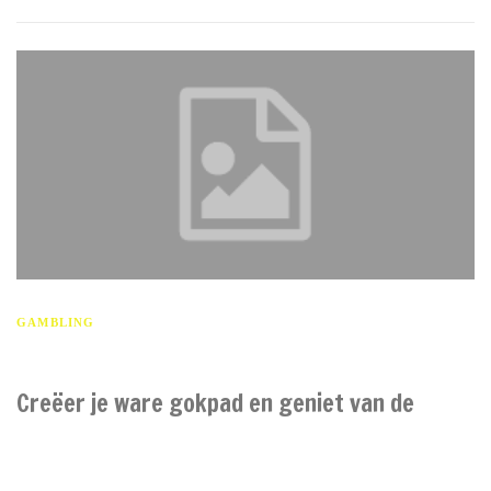
GAMBLING
Creëer je ware gokpad en geniet van de