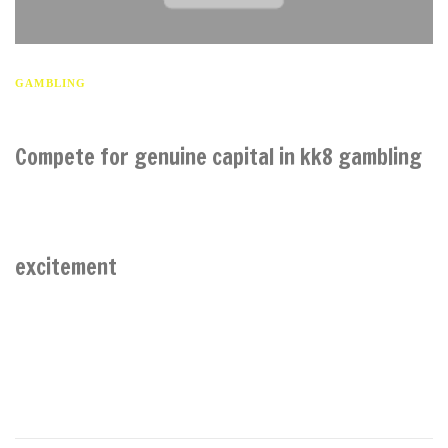
GAMBLING
Compete for genuine capital in kk8 gambling
excitement
The Thrill of Real Stakes in Online Gambling Online gambling
offers a dynamic and accessible way for individuals to engage
with games of chance and skill, with the potential to …