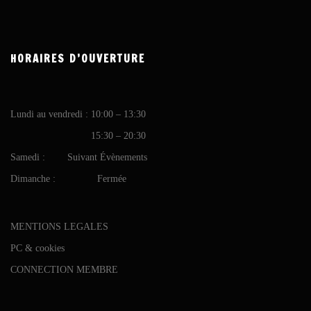
HORAIRES D’OUVERTURE
Lundi au vendredi : 10:00 – 13:30
15:30 – 20:30
Samedi : Suivant Évènements
Dimanche : Fermée
MENTIONS LEGALES
PC & cookies
CONNECTION MEMBRE