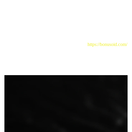
Einführung neuer Glücksspielgesetze suchen Spieler nach
zuverlässigen und lizenzierten Anbietern, um ein sicheres und
faires Spielerlebnis zu gewährleisten. Die Suche nach dem
perfekten Online-Casino kann jedoch überwältigend sein,
angesichts der Vielzahl von Optionen, die auf dem Markt
verfügbar sind, und hier kann eine Seite wie
https://bonusoid.com/
eine wertvolle Ressource sein. Transparenz und klare Kriterien
sind daher unerlässlich, um die besten Plattformen zu
identifizieren.