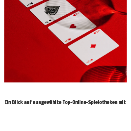
Ein Blick auf ausgewählte Top-Online-Spielotheken mit