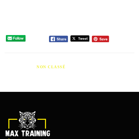
však měl každý uživatel dobře informovat a zvážit všechna rizika
a přínosy. Využijte dostupné zdroje a konzultace, abyste zajistili
bezpečné a efektivní užívání Provironu.
Please follow and like us:
PUBLIÉ DANS
NON CLASSÉ