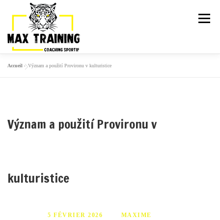
Menu
Accueil
»
Význam a použití Provironu v kulturistice
ARTICLES
LA TEAM
ACTIVITÉS
GALERIE
TARIFS
PLANNING
Význam a použití Provironu v
ESSAI GRATUIT
kulturistice
PUBLIÉ LE
5 FÉVRIER 2026
PAR
MAXIME