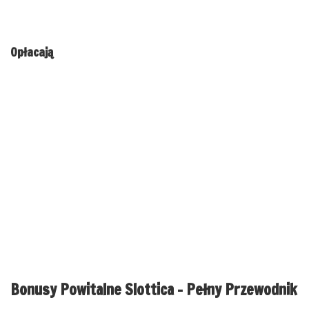
Opłacają
Nasz bonus powitalny to solidny fundament Twojej przygody.
Oferujemy bonus 200% do 200€ + 50 darmowych spinów w grze
“777 Sizzling Wins: 5 lines” przy minimalnym depozycie 90
PLN. Organizujemy także regularne turnieje z pulami nagród oraz
loterie, w których możesz wygrać atrakcyjne nagrody rzeczowe,
takie jak sprzęt elektroniczny czy urządzenia marki Apple. W
Slottica nagradzamy zarówno nowych, jak i najbardziej lojalnych
graczy.
Bonusy Powitalne Slottica – Pełny Przewodnik