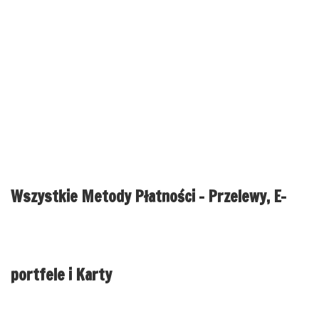
To oczywiście tylko wierzchołek góry lodowej. Poza automatami
oferujemy pełen wachlarz gier stołowych – od wielu wariantów
Blackjacka i ruletki (Europejskiej, Francuskiej) po poker Texas
Hold’em. W dziale live casino zagrasz w jakości HD z
profesjonalnymi krupierami. Dla miłośników sportu
przygotowaliśmy także sekcję zakładów sportowych i
esportowych. Wszystko dostępne zarówno na komputerze, jak i w
aplikacji mobilnej na Androida i iOS.
Wszystkie Metody Płatności – Przelewy, E-
portfele i Karty