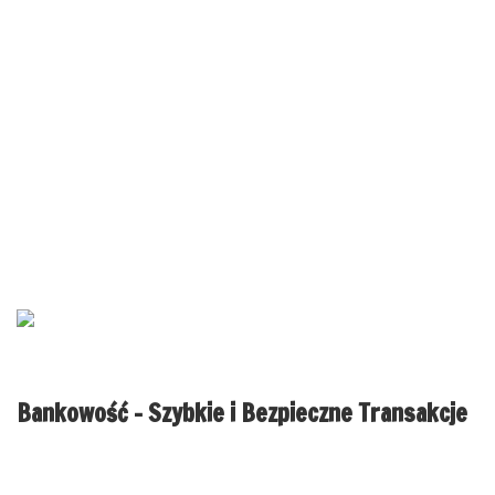
pierwsze depozyty (100% do 300 PLN, 75% do 300 PLN oraz
50% do 400 PLN). To idealna okazja, by zwiększyć swój kapitał
początkowy.
Zasady obrotu są uczciwe: bonusy gotówkowe podlegają
wymogowi wager x35, a wygrane z darmowych spinów – x20.
Co więcej, wyróżniamy się na rynku stałym, 10% Cashbackiem
wypłacanym każdego miesiąca (z wyjątkowo niskim obrotem x5)
oraz cotygodniowymi reloadami. Organizujemy również
prestiżowe “X-tournaments”, gdzie pule nagród regularnie
przekraczają równowartość 60 000 EUR.
Bankowość – Szybkie i Bezpieczne Transakcje