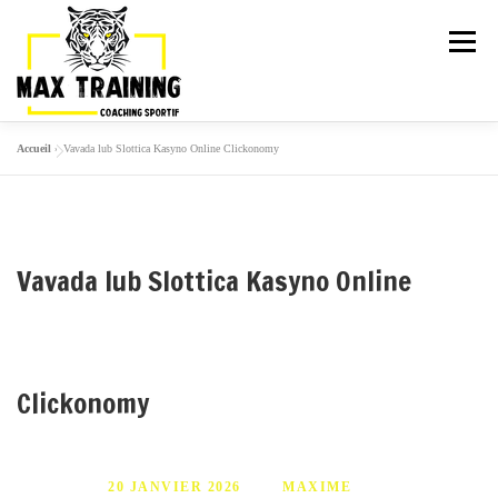
Menu
Accueil
»
Vavada lub Slottica Kasyno Online Clickonomy
ARTICLES
LA TEAM
ACTIVITÉS
GALERIE
TARIFS
PLANNING
Vavada lub Slottica Kasyno Online
ESSAI GRATUIT
Clickonomy
PUBLIÉ LE
20 JANVIER 2026
PAR
MAXIME