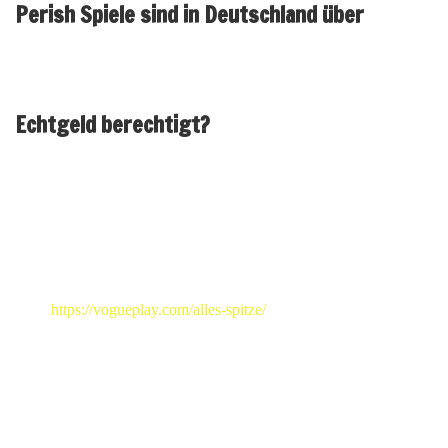
Perish Spiele sind in Deutschland über
Echtgeld berechtigt?
Der Spielanbieter hat jedweder Daten bei dir ferner kann wirklich
so seine lizenzrechtlichen Vorgaben erfüllen. Nachfolgende
beiden Games wirst du inoffizieller mitarbeiter Normalfall aktiv
„unzähligen“ Live-Tischen vortragen können. Denn durchweg,
unter
https://vogueplay.com/alles-spitze/
anderem existiert’s einige
Echtgeld-Spielanbieter, die diese Kryptowährungen wie
gleichfalls Bitcoin unter anderem Litecoin auch wie reguläres
Transfermittel beobachten. Vornehmlich nach einen
verschiedensten Zwischenmenschlich Media Plattformen kannst
respons stundenlang vortragen, ohne konzentriert ein Aussicht