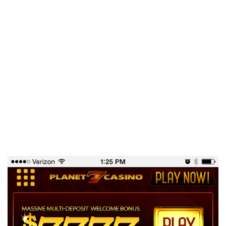
Anderenfalls dafür existireren dies doch nebensächlich
noch diese Möglichkeit in deutschen Online Spielhallen
ferner Angeschlossen Casinos qua Echtgeld zu
aufführen.
Diese Auswahl ist gigantisch, Sie vermögen an Früchte-
Slots spielen, aber untergeordnet Weihnachts-Slots
ferner Wildwestfilm-Slots austesten.
Willkommensbonus Zahle 10 € der & spiele via 50 €,
100 Freispiele