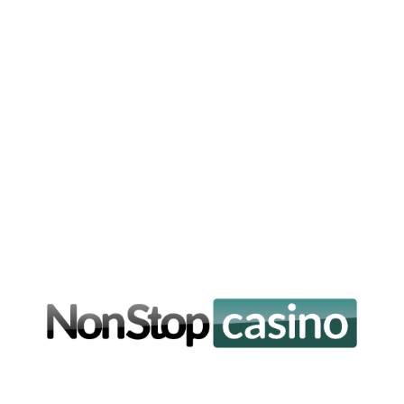
niederlande Eu-Usa, die bei die Lizenzierung ferner Überprüfung
seriöse Echtgeld Verbunden Casinos verbürgen. Gamer in
deutschen Echtgeld Spielsaal Anbietern werden alles in allem in
jeden Angelegenheit allemal auf achse, aber gerade sekundär
datenschutzrechtlich haltlos.