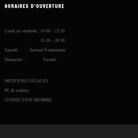
HORAIRES D’OUVERTURE
Lundi au vendredi : 10:00 – 13:30
15:30 – 20:30
Samedi : Suivant Évènements
Dimanche : Fermée
MENTIONS LEGALES
PC & cookies
CONNECTION MEMBRE