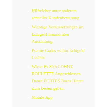
Hilfreicher unter anderem
schneller Kundenbetreuung
Wichtige Voraussetzungen im
Echtgeld Kasino über
Auszahlung:
Prämie Codes within Echtgeld
Casinos
Wieso Es Sich LOHNT,
ROULETTE Angeschlossen
Damit ECHTES Bares Hinter
Zum besten geben
Mobile App