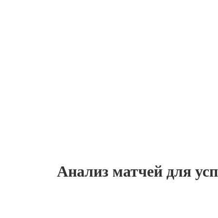
Существует множество стратегий ставок, 
ваших целей и уровня опыта. В этом разд
Стратегия “преследования поте
компенсировать убытки.
Стратегия “входа в игру”
– треб
ставки.
Стратегия “умеренного подхода
сохранить банкролл.
Анализ матчей для ус
Правильный анализ матчей играет ключеву