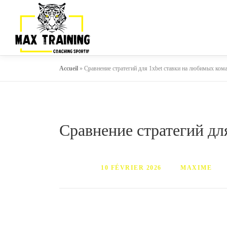
Accueil
»
Сравнение стратегий для 1xbet ставки на любимых ком
Сравнение стратегий дл
PUBLIÉ LE
10 FÉVRIER 2026
PAR
MAXIME