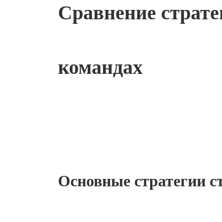
Сравнение страте
командах
Ставки на спорт становятся все более по
стратегии ставок на 1xbet, которые помо
матчей и управление банкроллом. В резул
Основные стратегии ст