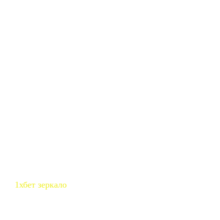
ами.
.
шным беттером. Правильный выбор
оры, которые увеличивают ваши шансы на
ализ
1хбет зеркало
.