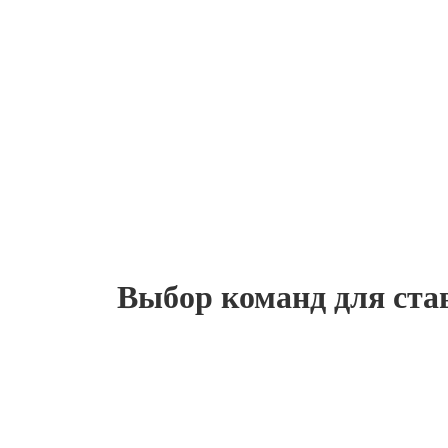
серьезным финансовым потерям. Придер
Определите свой банкролл
– уст
Ставьте процент от банкролла
–
Не гонитесь за потерями
– не ув
Регулярно пересматривайте ба
Выбор команд для ста
Еще одна важная часть стратегии – выбор
рекомендуется: