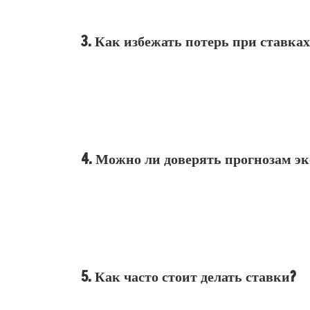
3. Как избежать потерь при ставках
Строго придерживайтесь управления банкр
4. Можно ли доверять прогнозам эк
Прогнозы экспертов могут быть полезными
5. Как часто стоит делать ставки?