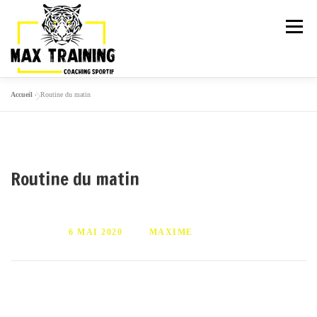
Menu
Accueil
»
Routine du matin
ARTICLES
LA TEAM
ACTIVITÉS
GALERIE
TARIFS
PLANNING
Routine du matin
ESSAI GRATUIT
PUBLIÉ LE
6 MAI 2020
PAR
MAXIME
Pour bien démarrer le journée, commencez des le matin avec la
“routine” Crossfit de Maxime…