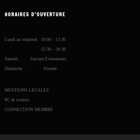
HORAIRES D’OUVERTURE
Lundi au vendredi : 10:00 – 13:30
15:30 – 20:30
Samedi : Suivant Évènements
Dimanche : Fermée
MENTIONS LEGALES
PC & cookies
CONNECTION MEMBRE