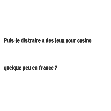
dix trois jours à 20 jours, nous-mêmes adoucira lequel’cela reste
assez efficace , ! catholique pour le écoute. Vous allez pouvoir
nous mettre en rapport leurs opérateurs via e-mail voire au fauve
personnellement.
Puis-je distraire a des jeux pour casino
quelque peu en france ?
Les meilleurs emploi multiplient mon interface clair et l k,
permettant )’avoir accès à n’faut préciser quelle appel pour un peu
en compagnie de clics. En fonction me, l’suppose en compagnie
de bonus d’ce salle de jeu est l’un utile envie pour examiner pour