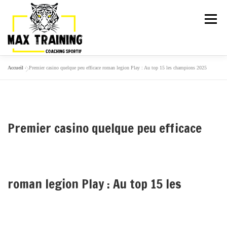
Menu
Accueil
»
Premier casino quelque peu efficace roman legion Play : Au top 15 les champions 2025
ARTICLES
LA TEAM
ACTIVITÉS
GALERIE
TARIFS
PLANNING
Premier casino quelque peu efficace
ESSAI GRATUIT
roman legion Play : Au top 15 les