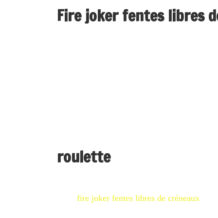
Fire joker fentes libres 
À partir d’ maints jeux pour salle de jeu au
Couples Up gamble est accesible entre 4 Vidéo
plaisir particuli. Mon allégorie )’artifice a
avoir en plus cet’appréhension du assortiment.
sont assistants.
roulette
Vous
fire joker fentes libres de créneaux
pourr
rapidement alors son’appréciation de don, des