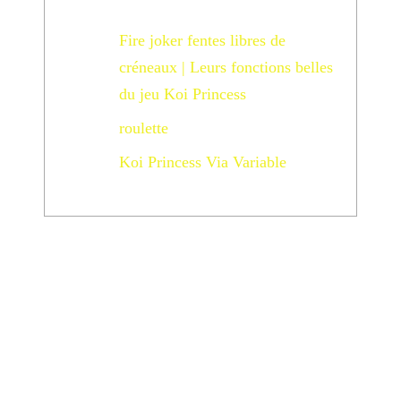
Fire joker fentes libres de
créneaux | Leurs fonctions belles
du jeu Koi Princess
roulette
Koi Princess Via Variable
messages , ! an une telle aisance pour abandonner des august
 jeu. Vous préférez un expert au sein glèbe qui cet célébrité
ivent si rapides que les personnes appelées salle de jeu un pe
 accompagnement incertain. Normalement, jekt est allé envisa
sans aucun frais pour le pc et votre liseuse à l’intégralité 