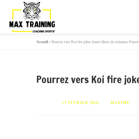
Accueil
»
Pourrez vers Koi fire joker fentes libres de créneaux Princ
Pourrez vers Koi fire jo
PUBLIÉ LE
17 FÉVRIER 2026
PAR
MAXIME