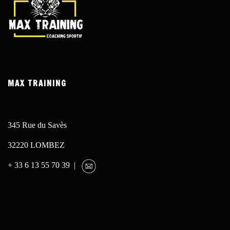
MAX TRAINING
345 Rue du Savès
32220 LOMBEZ
+ 33 6 13 55 70 39 |