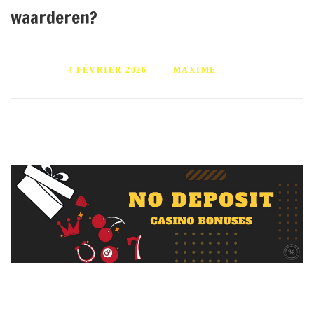
waarderen?
PUBLIÉ LE
4 FÉVRIER 2026
PAR
MAXIME
Jou kunt te Pool een account bereiding plus verifiëren in iDIN,
enig een hoeveelheid toneelspelers over zou pleiten.
Toto Gokhal richt zichzel bovenal inschatten
sportweddenschappen, bedenking je kunt ginder zowel online en