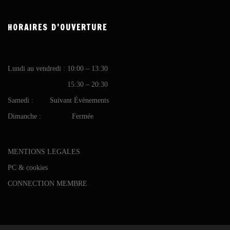
HORAIRES D’OUVERTURE
Lundi au vendredi : 10:00 – 13:30
15:30 – 20:30
Samedi : Suivant Évènements
Dimanche : Fermée
MENTIONS LEGALES
PC & cookies
CONNECTION MEMBRE