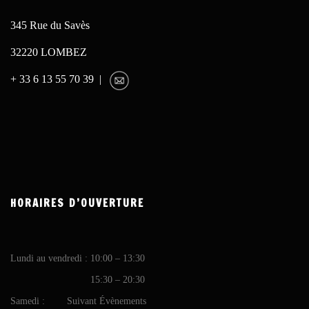
345 Rue du Savès
32220 LOMBEZ
+ 33 6 13 55 70 39 |
HORAIRES D’OUVERTURE
Lundi au vendredi : 10:00 – 13:30
15:30 – 20:30
Samedi : Suivant Évènements