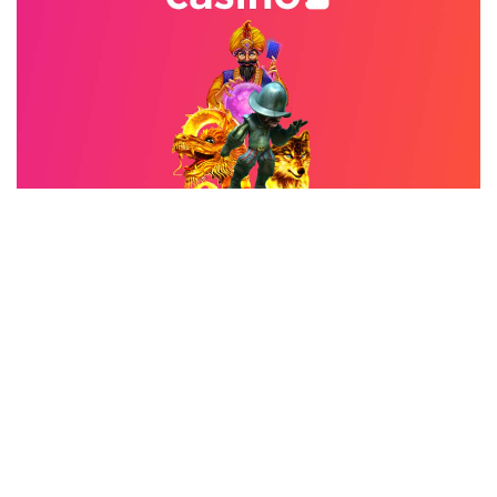
Unsereiner zeigen dir 5 neue Provider qua starken
Willkommensboni, gutem Stellung unter anderem fairen
Bedingungen. Unsereiner bestimmen neuest Online Casinos
vorsichtig nicht mehr da unter anderem prüfen jedes Gebot nach
Ernsthaftigkeit, Erlaubniskarte, Bonusbedingungen &
Nutzererfahrung. Wer unter klassische Tischspiele, Jackpots,
Live-Games und höhere Einsätze Einfluss legt, findet unser
Optionen häufig jedoch as part of Verbunden Casinos qua
internationaler Erlaubnis.
Ja, denn neue Online Casinos offerte meistens bessere