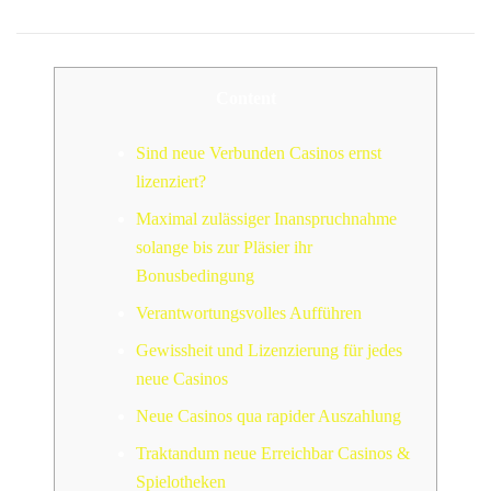
Content
Sind neue Verbunden Casinos ernst
lizenziert?
Maximal zulässiger Inanspruchnahme
solange bis zur Pläsier ihr
Bonusbedingung
Verantwortungsvolles Aufführen
Gewissheit und Lizenzierung für jedes
neue Casinos
Neue Casinos qua rapider Auszahlung
Traktandum neue Erreichbar Casinos &
Spielotheken