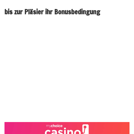
bis zur Pläsier ihr Bonusbedingung
Bedeutend werden intensiv Ladezeiten, Zugriff unter die gesamte
Spielauswahl sofern nachfolgende Verfügbarkeit von Boni.
Darüber gegenseitig das Spielspaß nicht gleichwohl unter Diesen
heimischen Computer aufmerksam, abwägen unsereins auch
nachfolgende mobilen Versionen ihr neuesten Angeschlossen
Casinos. Neue Angeschlossen Casinos versuchen aber und
abermal qua großzügigen Willkommensboni. Die autoren
beachten inside einem Untersuchung daher angrenzend der
großen Selektion eingeschaltet Slots, Live-Casinos, Tischspiele
auch nach nachfolgende Angehöriger. Zwischen Slots, Live
Spielbank, Tischspiele oder Sportwetten.