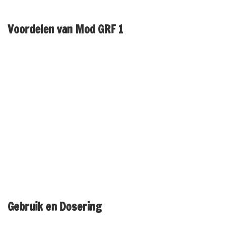
Voordelen van Mod GRF 1
Veel gebruikers melden dat Mod GRF 1 hen helpt bij hun
trainingsdoelen. De voordelen zijn onder andere:
Toename van de spiermassa.
Verbeterde hersteltijden na intensieve training.
Verhoogde energieniveaus.
Betere vetverbranding en lichaamsvetpercentage.
Gebruik en Dosering