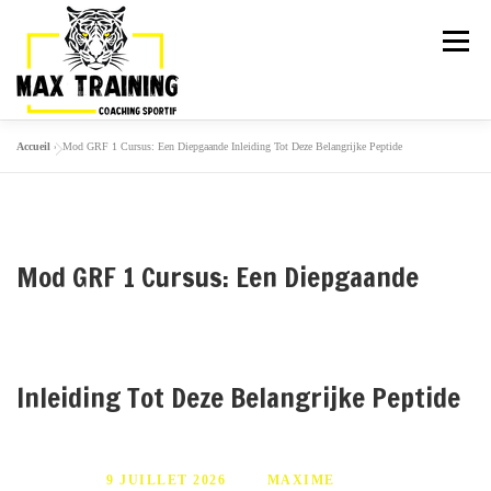
Menu
Accueil
»
Mod GRF 1 Cursus: Een Diepgaande Inleiding Tot Deze Belangrijke Peptide
ARTICLES
LA TEAM
ACTIVITÉS
GALERIE
TARIFS
PLANNING
Mod GRF 1 Cursus: Een Diepgaande
ESSAI GRATUIT
Inleiding Tot Deze Belangrijke Peptide
PUBLIÉ LE
9 JUILLET 2026
PAR
MAXIME