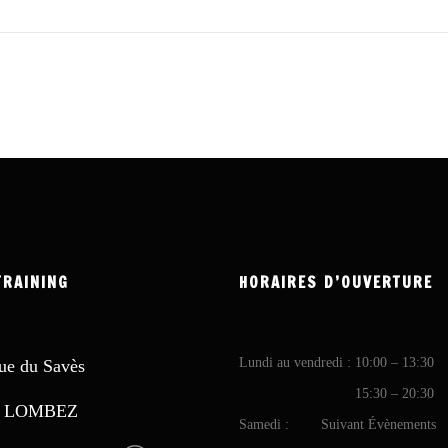
TRAINING
HORAIRES D’OUVERTURE
Lundi au vendredi : 10:00 – 13:30
ue du Savès
15:30 – 20:30
0 LOMBEZ
Samedi : Suivant Évènements