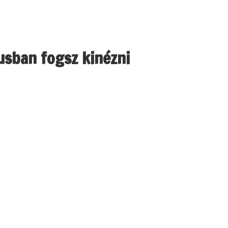
mint/kevesebb sportfogadási sort.
lusban fogsz kinézni
ogyan határozod meg a nyereményeket, és
, és így okosabb következtetéseket hozhatsz.
gg.
ákat. Ez a több mint/kevesebb játék kalauz
l, és sikeres több mint/alatt előrejelzéseket
r arányának növelése érdekében.
 új over/low fogadásra egy Phoenix Suns