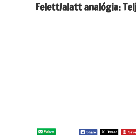
Felett/alatt analógia: T
Sokan, akik az új többre fogadnak, arra foga
számítanának, hogy összesen kevesebb, mint 2
több meccsen is többet ütöttek. A fogadóirod
rossz fogadásokhoz vezethet.
Az új fogadást arra vonatkozóan teszik, hogy
által beállított legújabb előre beállított szá
csapatgól vagy egy hosszú drive egy jó touchd
érnie ahhoz, hogy nyerjenek. A továbbiakban
sokan ezeket a helyeket fogadásra.
Please follow and like us: