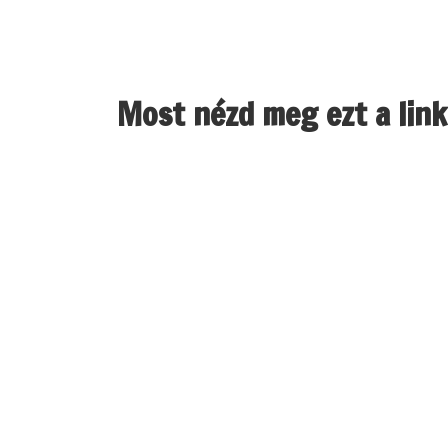
átlaga miatt történik.
Az olyan tényezők, mint
Most nézd meg ezt a linke
Amikor több mint/kevesebb tétet teszel, el
hogyan hasonlítod össze más fogadóirodák ajá
Mindez a mennyiség, az esély és az új fogadá
A rendkívül profi fogadók minden fogadásnál 
segít abban, hogy jártas legyél a kedvenc fog
készíthetsz. Az új könyv egyszerű alapelveket
Talán az első negyedben, vagy akár 