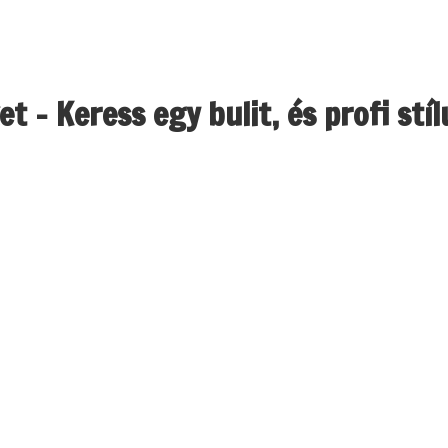
 a sportolók kimerültsége, meghatározhatják a legújabb több 
t – Keress egy bulit, és profi stí
engedhetetlen, hogy megértsd, hogyan működnek az oddsok, h
nlatait. Minden tényező befolyásolja a fogadásod fontosságát
s más futballmeccsekhez való illeszkedésének ismeretétől fü
1%-os lépésközzel játszanak, hogy elkerüljék a vesztes széri
adási stratégiádban. Mindent megtudhatsz a több/alatt oddsokró
 ismertet, és összetett folyamatokat vezet be a fogadási sike
az első félidőben felmerülő problémákra szeretnél fogadni az