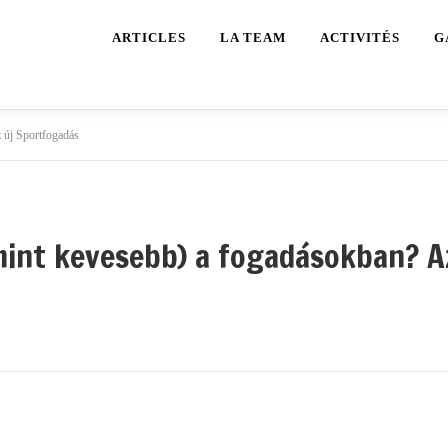
ARTICLES
LA TEAM
ACTIVITÉS
G
 új Sportfogadás
mint kevesebb) a fogadásokban? A
ási típusok nem a játékok összesített bajnokára összpontosíta
ások. A baseball összesített eredményeire való fogadás a játé