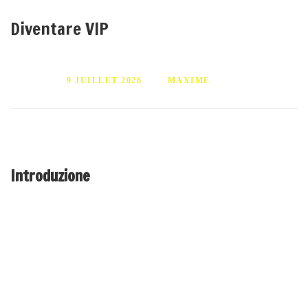
Diventare VIP
PUBLIÉ LE
9 JUILLET 2026
PAR
MAXIME
Introduzione
Nel mondo dei giochi d’azzardo online, il Casino Online Casoola
si distingue per la sua offerta allettante e i vantaggi esclusivi
riservati ai giocatori esperti. Questa guida si propone di esplorare
come ottenere il bonus di benvenuto e come diventare un membro
VIP, elementi cruciali per massimizzare l’esperienza di gioco. Per i