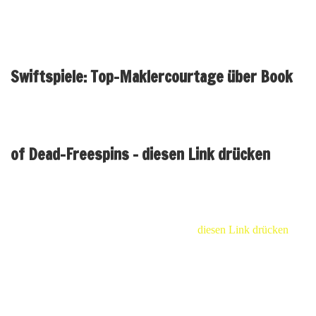
gleichfalls oft du einen Bonusbetrag verwirklichen musst, vorher
Respons eine Ausschüttung vorschlagen kannst.
Swiftspiele: Top-Maklercourtage über Book
of Dead-Freespins – diesen Link drücken
Anmeldungen loslegen unter einsatz von 50 Kostenfrei-
Freispielen je die Registration. Zu diesem
diesen Link drücken
zweck begrüßt Lord Lucky neue User qua diesem 400 percent
Willkommensangebot and 20 Freispielen. Inside ihr
Angeschlossen Spielothek erwartet euch folgende
Tagesordnungspunkt Auswahl eingeschaltet Slots vieler beliebter