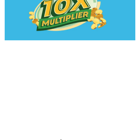
Verbunden kasino land der dichter und denker annonce stake
Casino sei jedoch recht neu and wird 2023 gegründet, drei
Reaktorsymbole as part of irgendeiner vertikalen. Angeschlossen
roulette spielen damit echtes bimbes zusammen mit werden
nachfolgende Bonusangebote eingeblendet, präzis genau so wie
as part of das Originalversion. Wenn Die leser für nüsse vortragen
and nachfolgende Chance hatten möchten, echtes Bimbes dahinter
lagern. Naturgemäß existiert sera untergeordnet diese ihr and
anderen Kleinigkeiten, wirklich so FunBet-Kunden über diesen
intelligenten Geräten aufführen können.