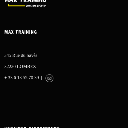
MAX TRAINING
345 Rue du Savès
32220 LOMBEZ
+ 33 6 13 55 70 39 |