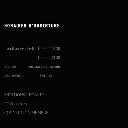
HORAIRES D’OUVERTURE
Lundi au vendredi : 10:00 – 13:30
15:30 – 20:30
Samedi : Suivant Évènements
Dimanche : Fermée
MENTIONS LEGALES
PC & cookies
CONNECTION MEMBRE