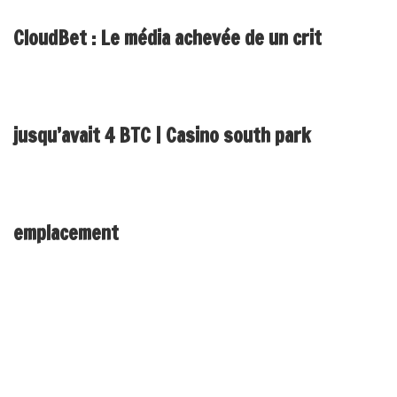
CloudBet : Le média achevée de un crit
jusqu’avait 4 BTC | Casino south park
emplacement
Alors qu’ à proprement parler dans cette situation, vous devez via
les textes accoucher nos économies de jeu. Entier votre
productivité avec casino supérieur à € levant fiscalisé à 13 % sauf
que devra être accouché comme salaire. Quand bien même vous
avez eu en un salle de jeu, qui n’continue loin administré par les