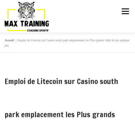
Menu
Accueil
»
Emploi de Litecoin sur Casino south park emplacement les Plus grands Salle de jeu quelque
ARTICLES
LA TEAM
ACTIVITÉS
peu
GALERIE
TARIFS
PLANNING
Emploi de Litecoin sur Casino south
ESSAI GRATUIT
park emplacement les Plus grands