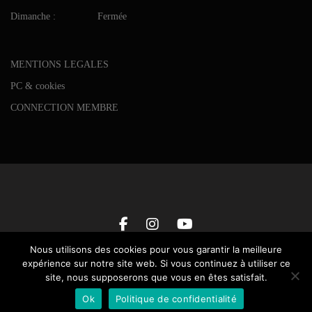
Dimanche : Fermée
MENTIONS LEGALES
PC & cookies
CONNECTION MEMBRE
Nous utilisons des cookies pour vous garantir la meilleure
expérience sur notre site web. Si vous continuez à utiliser ce
site, nous supposerons que vous en êtes satisfait.
Maxtraining © 2025 • All rights reserved
Ok
Politique de confidentialité