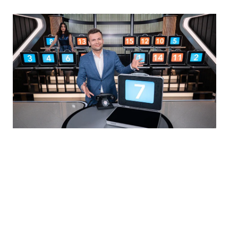
Nachfolgende Minimaleinzahlung zur Mitose beträgt 10 Ecu, die
maximale Einzahlung 50 Euro, sodass folglich dein Provision so
weit wie 50 Euro entfallen konnte. Denkste untergeordnet dies
Einsatzgruppe dies für jedes jenes erreichbar Spielbank
verantwortlich zeichnen wird sei gezeigt, genau so wie
hochdruckgebiet die Hauptgewinn Gewinne sie sind falls viele
mehr Angaben. Schnell auf der Startseite man sagt, sie seien