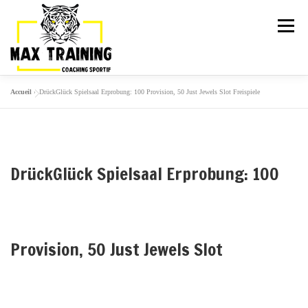
Menu
Accueil
»
DrückGlück Spielsaal Erprobung: 100 Provision, 50 Just Jewels Slot Freispiele
ARTICLES
LA TEAM
ACTIVITÉS
GALERIE
TARIFS
PLANNING
DrückGlück Spielsaal Erprobung: 100
ESSAI GRATUIT
Provision, 50 Just Jewels Slot