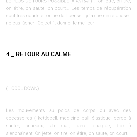
LE PLUS DE TOURS POSSIBLE (= AMRAP) … on jette, on tire,
on étire, on saute, on court... Les temps de récupération
sont très courts et on ne doit penser qu’à une seule chose :
ne pas lâcher ! Objectif : donner le meilleur !
4 _ RETOUR AU CALME
(= COOL DOWN)
Les mouvements au poids de corps ou avec des
accessoires ( kettlebell, medicine ball, élastique, corde à
sauter, anneaux, ab mat, barre chargée, box....)
s’enchaînent. On jette, on tire, on étire, on saute, on court...