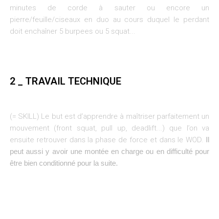
minutes de corde à sauter ou encore un
pierre/feuille/ciseaux en duo au cours duquel le perdant
doit enchaîner 5 burpees ou 5 squat...
2 _ TRAVAIL TECHNIQUE
(= SKILL) Le but est d’apprendre à maîtriser parfaitement un
mouvement (front squat, pull up, deadlift...) que l’on va
ensuite retrouver dans la phase de force et dans le WOD.
Il
peut aussi y avoir une montée en charge ou en difficulté pour
être bien conditionné pour la suite.