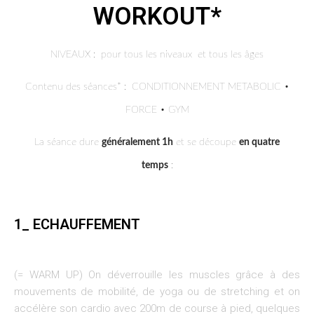
WORKOUT*
NIVEAUX : pour tous les niveaux et tous les âges
Contenu des séances* : CONDITIONNEMENT METABOLIC •
FORCE • GYM
La séance dure
généralement 1h
et se découpe
en quatre
temps
:
1_ ECHAUFFEMENT
(= WARM UP) On déverrouille les muscles grâce à des
mouvements de mobilité, de yoga ou de stretching et on
accélère son cardio avec 200m de course à pied, quelques