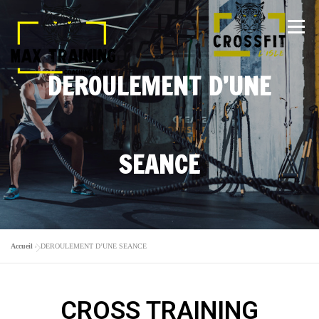
Menu
DEROULEMENT D’UNE
ARTICLES
LA TEAM
ACTIVITÉS
SEANCE
GALERIE
TARIFS
PLANNING
ESSAI GRATUIT
Accueil
»
DEROULEMENT D’UNE SEANCE
CROSS TRAINING