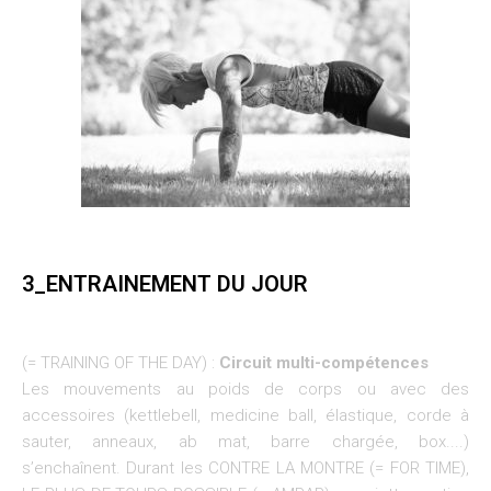
3_ENTRAINEMENT DU JOUR
(= TRAINING OF THE DAY) :
Circuit multi-compétences
Les mouvements au poids de corps ou avec des
accessoires (kettlebell, medicine ball, élastique, corde à
sauter, anneaux, ab mat, barre chargée, box....)
s’enchaînent. Durant les CONTRE LA MONTRE (= FOR TIME),