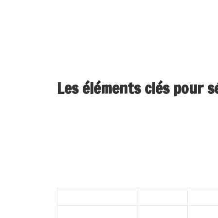
l’authenticité des croupiers en direct et l’inte
Pensez aussi à vos objectifs principaux : vise
de nouvelles versions des jeux traditionnels. C
de joueur et d’prévenir les frustrations causé
Les éléments clés pour sé
La choix d’une site de casino nécessite l’exa
trouver le casino en ligne répondant à vos bes
la sélection de jeux disponible, les conditions
fiable où vous pourrez vous divertir en sécuri
Critère
Importance
Élément
Licence et régulation
Essentielle
Organis