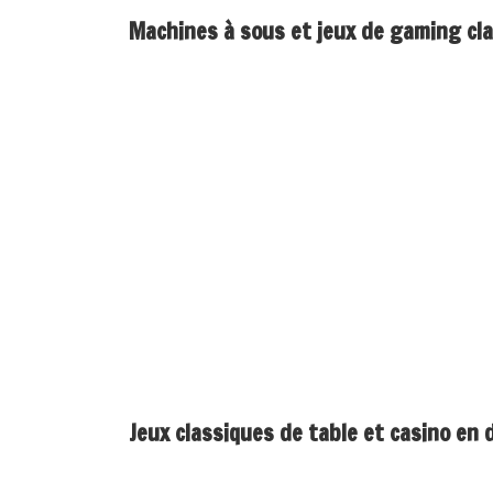
Machines à sous et jeux de gaming cl
Les jeux de machines forment la catégorie do
thématique sans limites. Le meilleur casino e
machines classiques à trois rouleaux, vidéo 
incorporant des mécaniques bonus avancées.
Pour les amateurs de jeux simples et rétro, l
attrait atemporel. Ces titres se distinguent pa
Vérifiez que le meilleur casino en ligne choi
Jeux classiques de table et casino en 