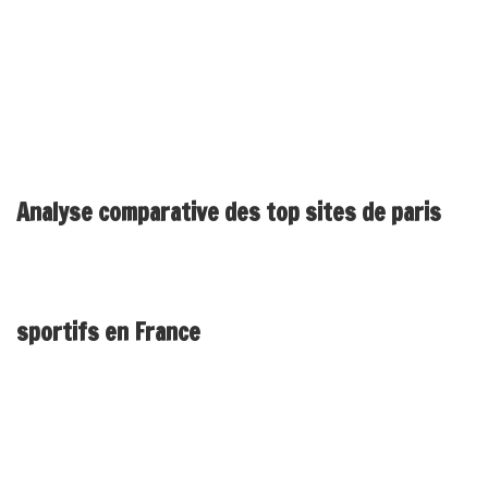
du caractère fiable du prestataire. Un service client proposé en
français est crucial pour minimiser les confusions et bénéficier de
clarifications. N’hésitez pas à tester le support avant de vous
inscrire en adressant des interrogations pour apprécier leur sérieux
et leur réactivité.
Analyse comparative des top sites de paris
sportifs en France
Pour faciliter votre sélection et trouver le meilleur site paris sportif
correspondant à vos besoins, nous avons créé un tableau
comparatif des meilleures plateformes françaises. Cette évaluation