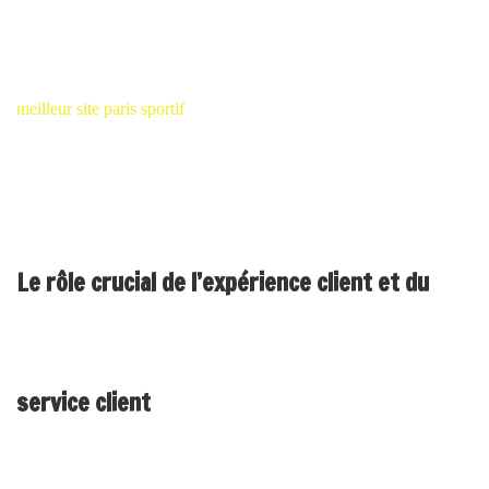
cashbacks, des paris gratuits ou des boosts de cotes sur des matchs
importants, prouvant ainsi sa désir de retenir sa clientèle. Les
services premium constituent également un signe important, car un
meilleur site paris sportif
gratifiera largement l’activité soutenue de
ses clients les plus fidèles avec des privilèges spéciaux, des retraits
accélérés et un accompagnement individualisé adapté à leurs
besoins spécifiques.
Le rôle crucial de l’expérience client et du
service client