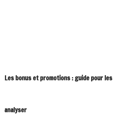
meilleur site paris sportif clair présente explicitement sa structure
de frais sans frais cachés pour les transactions standard. Quelques
plateformes imposent des montants minimaux de retrait ou des
conditions spécifiques liées aux bonus qui peuvent affecter votre
flexibilité financière. Privilégiez les plateformes offrant des
options de paiement instantané et une politique de retrait sans
restriction excessive, garantissant ainsi un accès rapide à vos
gains.
Les bonus et promotions : guide pour les
analyser