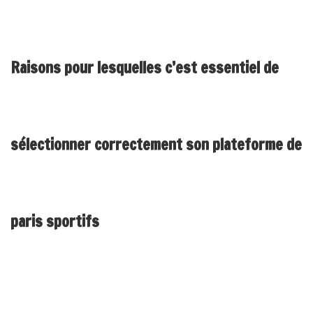
à votre préférence de jeu.
Raisons pour lesquelles c’est essentiel de
sélectionner correctement son plateforme de
paris sportifs
Le sélection d’une plateforme de paris sportifs ne doit jamais être
pris à la légère car il influence directement votre sécurité