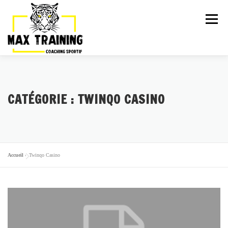
Menu
ARTICLES
LA TEAM
ACTIVITÉS
CATÉGORIE :
TWINQO CASINO
GALERIE
TARIFS
PLANNING
ESSAI GRATUIT
Accueil
»
Twinqo Casino