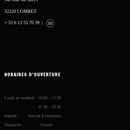
32220 LOMBEZ
+ 33 6 13 55 70 39 |
HORAIRES D’OUVERTURE
Lundi au vendredi : 10:00 – 13:30
15:30 – 20:30
Samedi : Suivant Évènements
Dimanche : Fermée