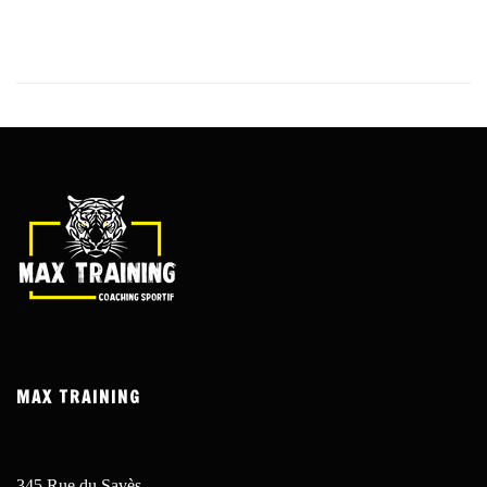
vibrant world of online casinos can sometimes feel like entering a
bustling arcade, full of flashing lights and promising sounds. …
MAX TRAINING
345 Rue du Savès