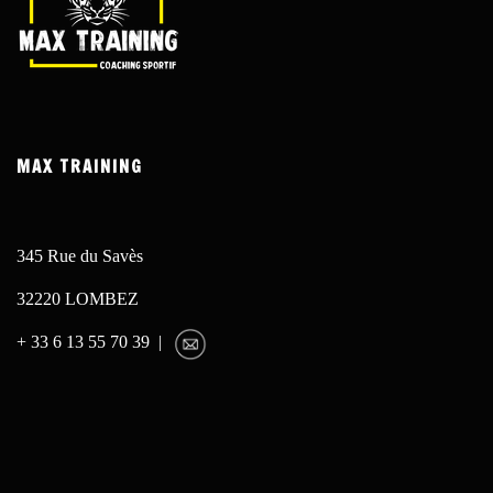
MAX TRAINING
345 Rue du Savès
32220 LOMBEZ
+ 33 6 13 55 70 39 |