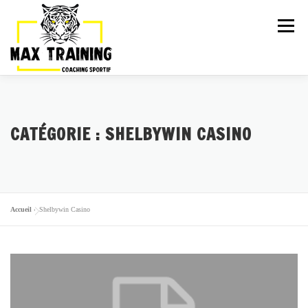
Menu
ARTICLES
LA TEAM
ACTIVITÉS
CATÉGORIE :
SHELBYWIN CASINO
GALERIE
TARIFS
PLANNING
ESSAI GRATUIT
Accueil
»
Shelbywin Casino