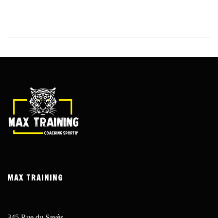
echt iets bijzonders bieden, dan is de kans groot dat je Shelbywin
Casino al bent tegengekomen. …
MAX TRAINING
345 Rue du Savès