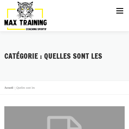
Menu
ARTICLES
LA TEAM
ACTIVITÉS
CATÉGORIE :
QUELLES SONT LES
GALERIE
TARIFS
PLANNING
ESSAI GRATUIT
Accueil
»
Quelles sont les