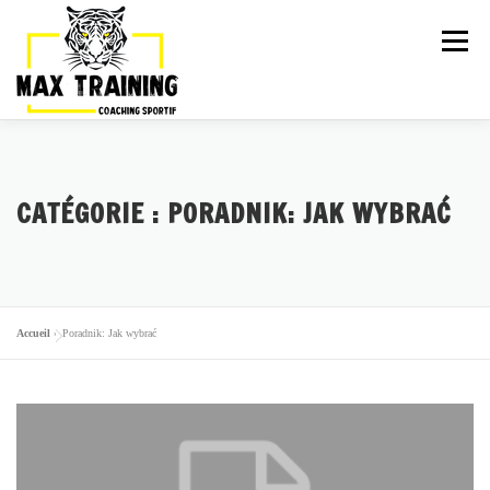
Menu
ARTICLES
LA TEAM
ACTIVITÉS
CATÉGORIE :
PORADNIK: JAK WYBRAĆ
GALERIE
TARIFS
PLANNING
ESSAI GRATUIT
Accueil
»
Poradnik: Jak wybrać