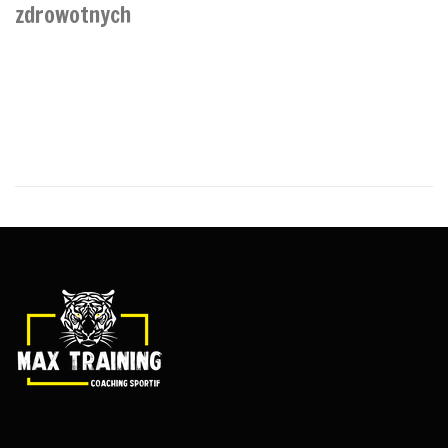
zdrowotnych
Wielu z nas zmagają się z problemami zdrowotnymi, takimi jak
niedobór witaminy, zatrzymanie toksyn i słaba odporność.
Dlaczego tak się dzieje? detoxil water czy można kupić w aptece.