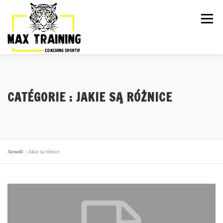
Menu
ARTICLES
LA TEAM
ACTIVITÉS
CATÉGORIE :
JAKIE SĄ RÓŻNICE
GALERIE
TARIFS
PLANNING
ESSAI GRATUIT
Accueil
»
Jakie są różnice