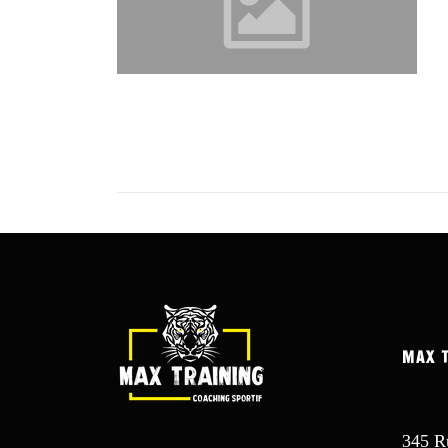
MAX 
345 R