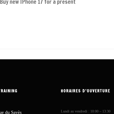
Buy new IPhone 17 for a present
Open page in new window Buy iphoneBuy iphoneBuy iphon
iphoneBuy iphoneBuy iphone Buy iphoneBuy iphoneBuy ip
iphoneBuy iphoneBuy iphoneBuy iphoneBuy iphoneBuy ip
TRAINING
HORAIRES D’OUVERTURE
Lundi au vendredi : 10:00 – 13:30
ue du Savès