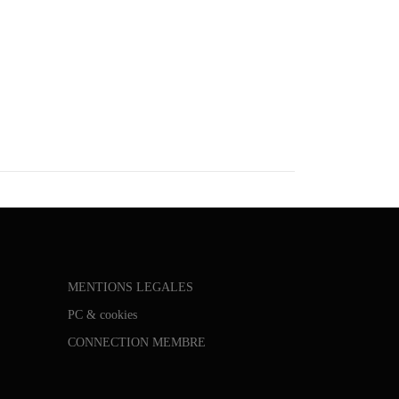
eBuy iphoneBuy iphoneBuy iphoneBuy
honeBuy iphoneBuy iphoneBuy iphoneBuy
honeBuy iphoneBuy iphoneBuy …
MENTIONS LEGALES
PC & cookies
CONNECTION MEMBRE