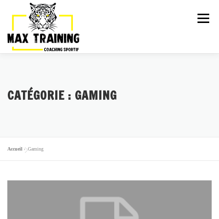
Menu
ARTICLES
LA TEAM
ACTIVITÉS
CATÉGORIE :
GAMING
GALERIE
TARIFS
PLANNING
ESSAI GRATUIT
Accueil
»
Gaming