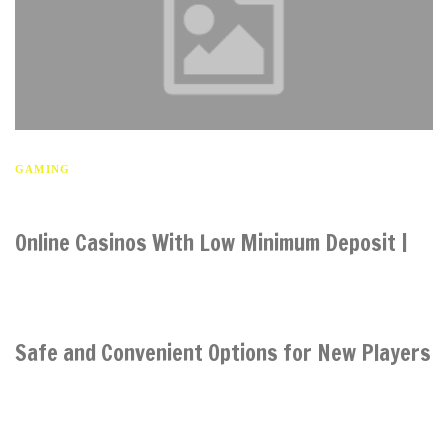
GAMING
Online Casinos With Low Minimum Deposit |
Safe and Convenient Options for New Players
Top 3 Online Casinos with Low Minimum Deposit Cosmobet