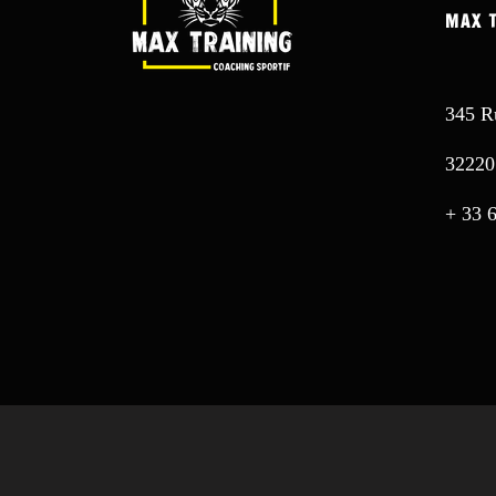
MAX 
345 R
3222
+ 33 