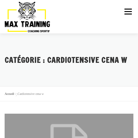
Menu
ARTICLES
LA TEAM
ACTIVITÉS
CATÉGORIE :
CARDIOTENSIVE CENA W
GALERIE
TARIFS
PLANNING
ESSAI GRATUIT
Accueil
»
Cardiotensive cena w