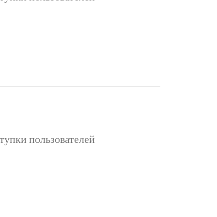
ьзователей Интернет даёт пользователям
донимами и аватарами. Анонимность
ицирует схемы контакта с другими …
тупки пользователей
ьзователей Интернет даёт пользователям
донимами и аватарами. Анонимность
ицирует схемы контакта с другими …