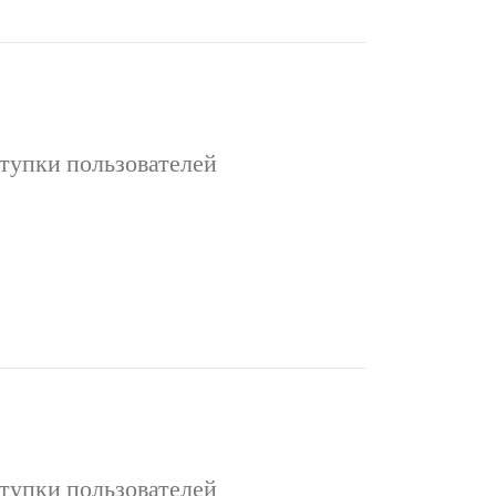
тупки пользователей
ьзователей Интернет даёт пользователям
донимами и аватарами. Анонимность
ицирует схемы контакта с другими …
тупки пользователей