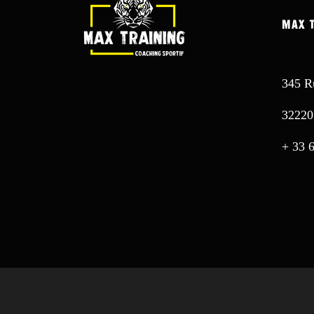
MAX 
345 R
3222
+ 33 