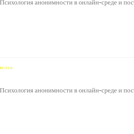
Психология анонимности в онлайн-среде и пос
Психология анонимности в онлайн-среде и поступки пол
возможность скрывать настоящую идентичность за псев
влияет на психологическое состояние человека и модиф
BLOG6
Психология анонимности в онлайн-среде и пос
Психология анонимности в онлайн-среде и поступки пол
возможность скрывать настоящую идентичность за псев
влияет на психологическое состояние человека и модиф