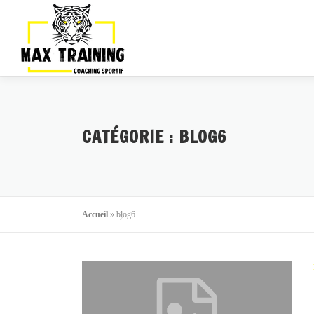
CATÉGORIE :
BLOG6
Accueil
»
blog6