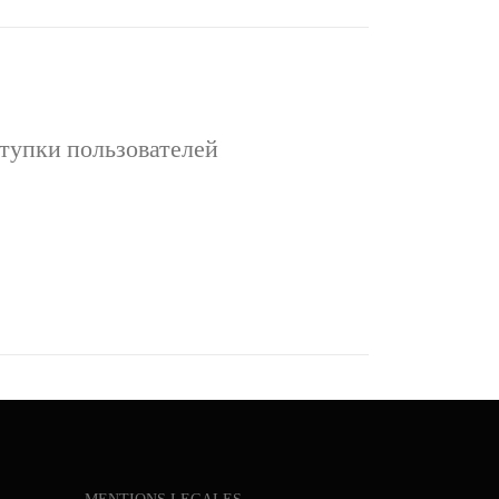
тупки пользователей
ьзователей Интернет даёт пользователям
донимами и аватарами. Анонимность
ицирует схемы контакта с другими …