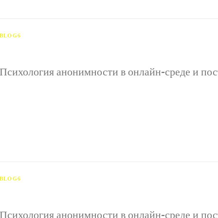
BLOG6
Психология анонимности в онлайн-среде и пос
Психология анонимности в онлайн-среде и поступки пол
возможность скрывать настоящую идентичность за псев
влияет на психологическое состояние человека и модиф
BLOG6
Психология анонимности в онлайн-среде и пос