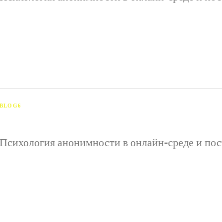
Психология анонимности в онлайн-среде и поступки пол
возможность скрывать настоящую идентичность за псев
влияет на психологическое состояние человека и модиф
BLOG6
Психология анонимности в онлайн-среде и пос
Психология анонимности в онлайн-среде и поступки пол
возможность скрывать настоящую идентичность за псев
влияет на психологическое состояние человека и модиф