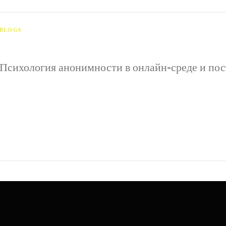
BLOG6
Психология анонимности в онлайн-среде и пос
Психология анонимности в онлайн-среде и поступки пол
возможность скрывать настоящую идентичность за псев
влияет на психологическое состояние человека и модиф