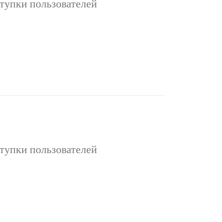
тупки пользователей
ьзователей Интернет даёт пользователям
донимами и аватарами. Анонимность
ицирует схемы контакта с другими …
тупки пользователей
ьзователей Интернет даёт пользователям
донимами и аватарами. Анонимность
ицирует схемы контакта с другими …