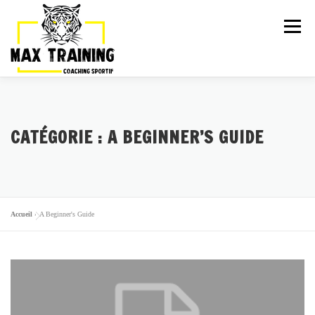
Menu
ARTICLES
LA TEAM
ACTIVITÉS
CATÉGORIE :
A BEGINNER’S GUIDE
GALERIE
TARIFS
PLANNING
ESSAI GRATUIT
Accueil
»
A Beginner's Guide