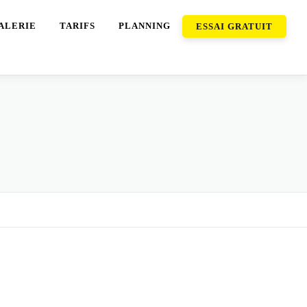
ALERIE
TARIFS
PLANNING
ESSAI GRATUIT