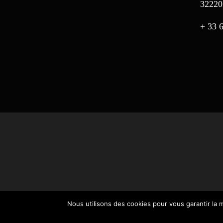
3222
+ 33 
Nous utilisons des cookies pour vous garantir la m