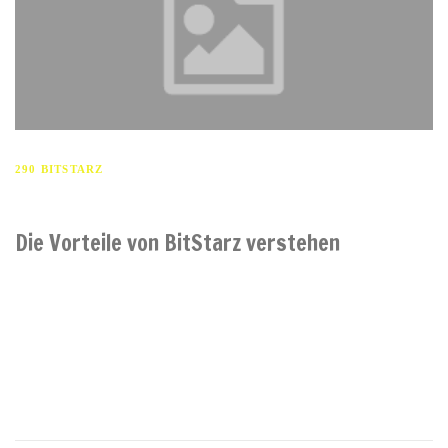
290 BITSTARZ
Die Vorteile von BitStarz verstehen
BitStarz ist ein Online-Casino, das Spielern eine aufregende
Gaming-Erfahrung bietet. Mit einer Vielzahl von Spielen und
attraktiven Boni ist es kein Wunder, dass viele Spieler auf BitStarz
schwören. Ob du …