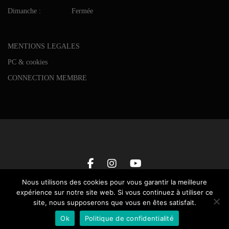
Dimanche : Fermée
MENTIONS LEGALES
PC & cookies
CONNECTION MEMBRE
Nous utilisons des cookies pour vous garantir la meilleure
expérience sur notre site web. Si vous continuez à utiliser ce
site, nous supposerons que vous en êtes satisfait.
Maxtraining © 2025 • All rights reserved
Ok
Politique de confidentialité