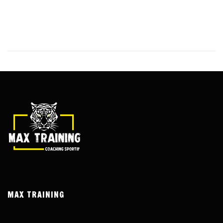
beliebten Zeitvertreib geworden. Spieler suchen nach sicheren
und vertrauenswürdigen Plattformen, und hier kommt der
Casinokontrolleur ins Spiel, dessen Ziel es …
MAX TRAINING