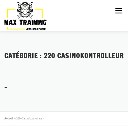
Menu
ARTICLES
LA TEAM
ACTIVITÉS
CATÉGORIE :
220 CASINOKONTROLLEUR
GALERIE
TARIFS
PLANNING
–
ESSAI GRATUIT
Accueil
»
220 Casinokontrolleur -