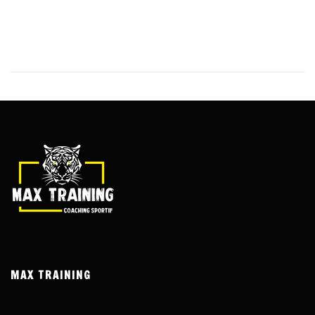
Spielern den Zugang zu einer umfangreichen Auswahl an
Casinospielen ermöglicht. Egal, ob Sie ein erfahrener Spieler oder
ein Neuling sind, diese …
MAX TRAINING