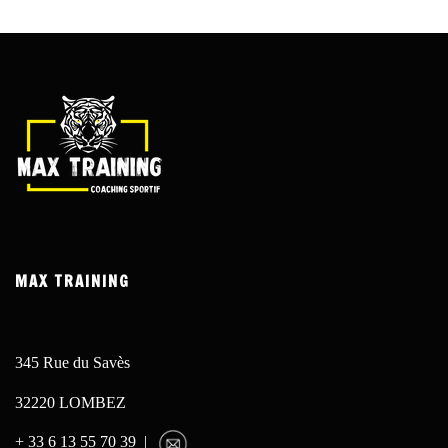
MAX TRAINING
345 Rue du Savès
32220 LOMBEZ
+ 33 6 13 55 70 39 |