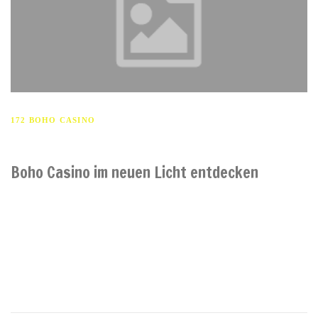
172 BOHO CASINO
Boho Casino im neuen Licht entdecken
Boho Casino bietet Spielern eine spannende und einzigartige
Glücksspielerfahrung. Für weitere Informationen können Sie die
Webseite casinoboho.de besuchen, wo Sie alles über die
vielfältigen Spiele und Angebote erfahren können. Mit …