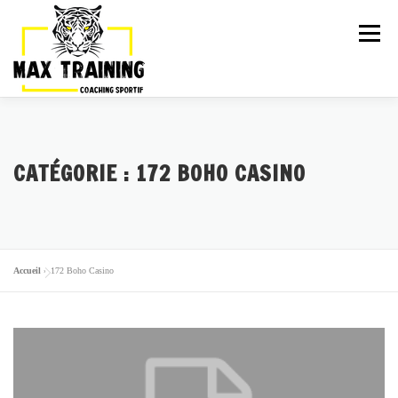
Menu
ARTICLES
LA TEAM
ACTIVITÉS
CATÉGORIE :
172 BOHO CASINO
GALERIE
TARIFS
PLANNING
ESSAI GRATUIT
Accueil
»
172 Boho Casino