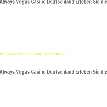
Always Vegas Casino Deutschland Erleben Sie die
Das Always Vegas Casino Deutschland ist eine aufregende Pla
einer Vielzahl von Spielen, erstklassigem Kundenservice und 
Möglichkeit, aus einem breiten …
133 ALWAYS VEGAS CASINO DEUTSCHLAND
Always Vegas Casino Deutschland Erleben Sie die
Das Always Vegas Casino Deutschland ist eine aufregende Pla
einer Vielzahl von Spielen, erstklassigem Kundenservice und 
Möglichkeit, aus einem breiten …