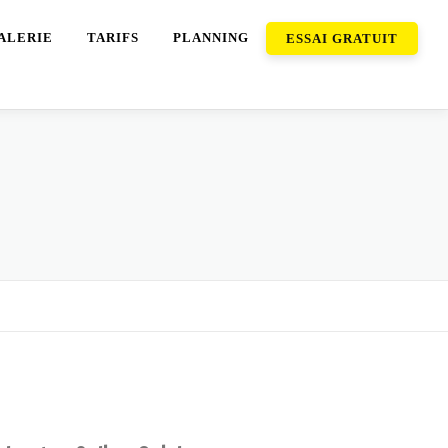
ALERIE
TARIFS
PLANNING
ESSAI GRATUIT