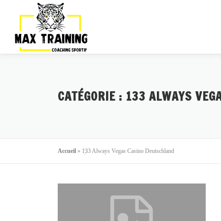
CATÉGORIE :
133 ALWAYS VEG
Accueil
»
133 Always Vegas Casino Deutschland