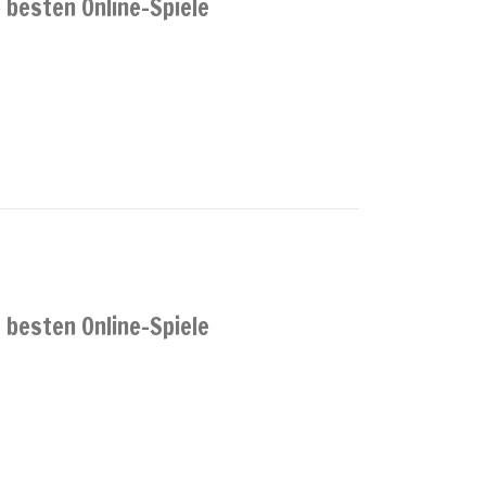
 besten Online-Spiele
ttform für Online-Glücksspiele, die mit
attraktiven Boni aufwartet. Spieler haben die
 besten Online-Spiele
ttform für Online-Glücksspiele, die mit
attraktiven Boni aufwartet. Spieler haben die