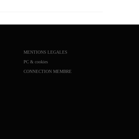
MENTIONS LEGALES
PC & cookies
CONNECTION MEMBRE