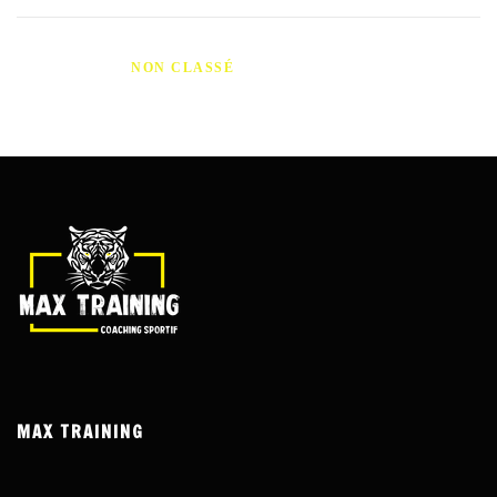
PUBLIÉ DANS
NON CLASSÉ
MAX TRAINING