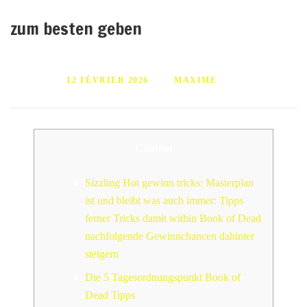
zum besten geben
PUBLIÉ LE
12 FÉVRIER 2026
PAR
MAXIME
Content
Sizzling Hot gewinn tricks: Masterplan
ist und bleibt was auch immer: Tipps
ferner Tricks damit within Book of Dead
nachfolgende Gewinnchancen dahinter
steigern
Die 5 Tagesordnungspunkt Book of
Dead Tipps