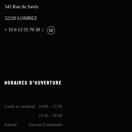
345 Rue du Savès
32220 LOMBEZ
+ 33 6 13 55 70 39 |
HORAIRES D’OUVERTURE
Lundi au vendredi : 10:00 – 13:30
15:30 – 20:30
Samedi : Suivant Évènements