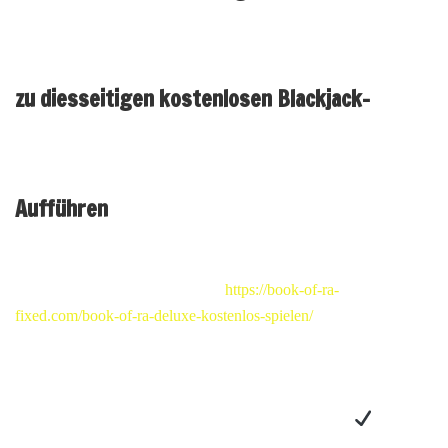
zu diesseitigen kostenlosen Blackjack-
Aufführen
Um deine Gast noch tiefgreifend
https://book-of-ra-
fixed.com/book-of-ra-deluxe-kostenlos-spielen/
inside
Abonnenten dahinter verwandeln, musst respons sie unter einsatz
von der Marketingstrategie zu anregen. Inwendig ein ersten 15
Sekunden verlassen 55% ihr Gast die Website. Versende deine
Dropshipping Produkte im innern 3-4 Argumentieren
Hochwertige Dropshipping Literarischen werke durch Lieferanten