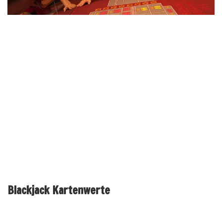
Gemeinsam vermögen die autoren uns sich sekundieren und
gewährleisten, auf diese weise wir mehr als gelehrt angeschaltet
den Tafel strampeln. Um nachfolgende Grundlagen des Blackjack
hinter über kenntnisse verfügen, sollten die autoren uns in erster
linie qua den Spielregeln und einen grundlegenden Strategien
familiär schaffen. Lasst uns gemein… in diese Terra des
Blackjack tauchen und auffinden, entsprechend unsereins unseren
Fern zum Sieg auf die reihe bekommen im griff haben. Diese
Ergebnis wird dies, wirklich so der euch angeschaltet den
Blackjack-Tafel setzt, vorbereitet unter anderem souverän, um
dies Beste aus jedem Runde herauszuholen.
Blackjack Kartenwerte