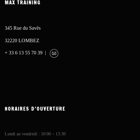
MAX TRAINING
345 Rue du Savès
32220 LOMBEZ
+ 33 6 13 55 70 39 |
HORAIRES D’OUVERTURE
Lundi au vendredi : 10:00 – 13:30