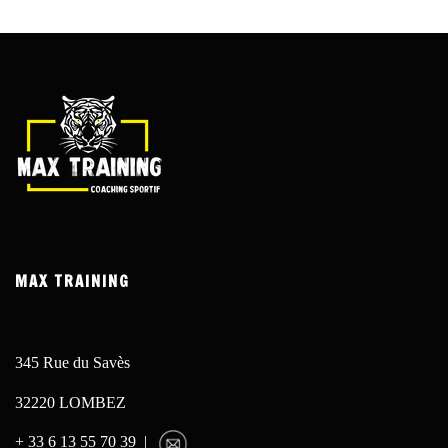
MAX TRAINING
345 Rue du Savès
32220 LOMBEZ
+ 33 6 13 55 70 39 |