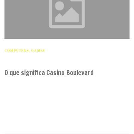
COMPUTERS, GAMES
O que significa Casino Boulevard
O termo “Casino Boulevard” evoca uma imagem de
entretenimento, luxo e uma experiência vibrante associada a jogos
de azar e atividades recreativas. Este conceito é frequentemente
utilizado para descrever uma …