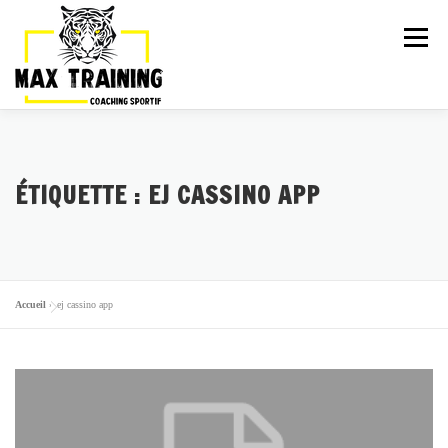
Menu
ARTICLES
LA TEAM
ACTIVITÉS
ÉTIQUETTE :
EJ CASSINO APP
GALERIE
TARIFS
PLANNING
ESSAI GRATUIT
Accueil
»
ej cassino app