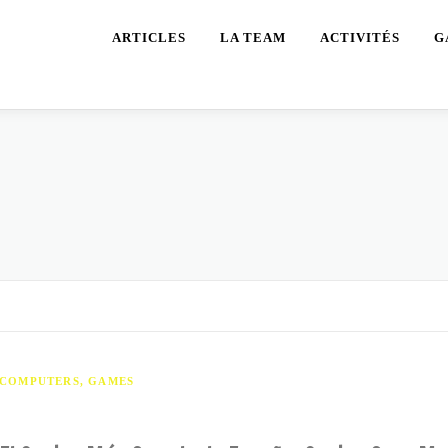
ARTICLES
LA TEAM
ACTIVITÉS
G
COMPUTERS, GAMES