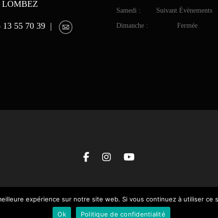
0 LOMBEZ
Samedi : Suivant Évènements
6 13 55 70 39 |
Dimanche : Fermée
eilleure expérience sur notre site web. Si vous continuez à utiliser ce
Maxtraining © 2025 • All rights reserved
Ok
Politique de confidentialité