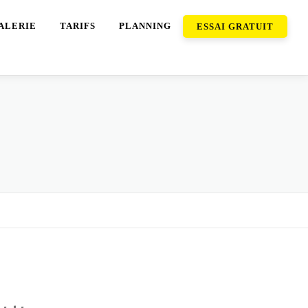
ALERIE
TARIFS
PLANNING
ESSAI GRATUIT