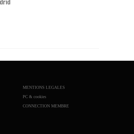
drid
nes, es considerado el casino más grande de
onado a lo largo de los …
MENTIONS LEGALES
PC & cookies
CONNECTION MEMBRE