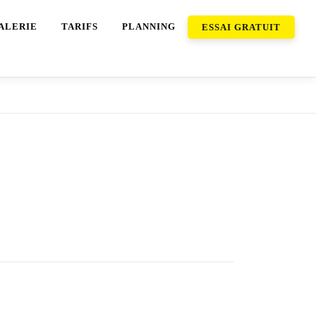
ALERIE
TARIFS
PLANNING
ESSAI GRATUIT
гти свіжість шкірного покриву під час
о виходу на вулицю. Регулярне оновлення