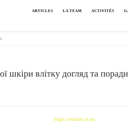
ARTICLES
LA TEAM
ACTIVITÉS
G
ди
ої шкіри влітку догляд та поради
омендація для кожного,
https://medart.in.ua
хто хоче збере
хисні креми з SPF не нижче 30, наносячи їх за годину д