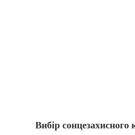
шару кожні дві години або після купання
Не менш важливим є
зволоження
. У спе
утримувати вологу. Користуйтеся гелями а
Додайте до свого режиму
відновлювальн
перегріту дерму. Використовуйте такі маск
Не забувайте про
правильний раціон
. Вк
підтримці здоров’я. Вода – також незамі
Нарешті, подбайте про
декоративну косм
SPF, які дозволять шкірі дихати, водноча
Вибір сонцезахисного 