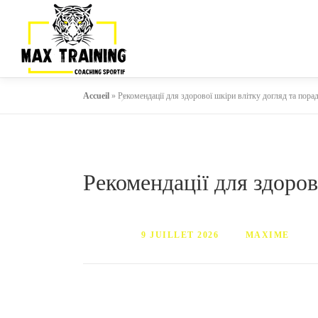
Accueil
»
Рекомендації для здорової шкіри влітку догляд та пора
Рекомендації для здоров
PUBLIÉ LE
9 JUILLET 2026
PAR
MAXIME
Захист від ультрафіолету
– найперша рек
спекотної погоди. Використовуйте сонцеза