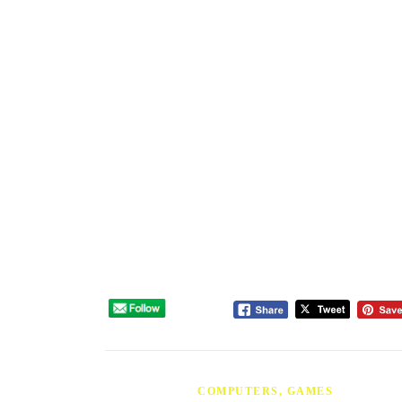
Зважайте на наявність активних інгредіє
діоксид, які забезпечують моментальний з
у чутливих людей.
Не забудьте про водостійкість. Якщо план
під час вологи. Це збереже ефективність 
Не економте на кількості. Застосовуйте н
особливо після купання або потовиділенн
Please follow and like us:
PUBLIÉ DANS
COMPUTERS, GAMES