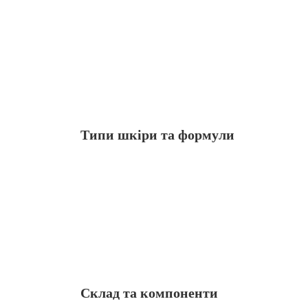
Орієнтуйтеся на SPF не нижче 30, щоб за
ефективність, зменшуючи ризик появи опі
крем із SPF 50 і більше.
Типи шкіри та формули
Вибір косметичних засобів залежить від і
гелеподібні формули, які не забивають п
гіалуронова кислота або алое вера.
Склад та компоненти